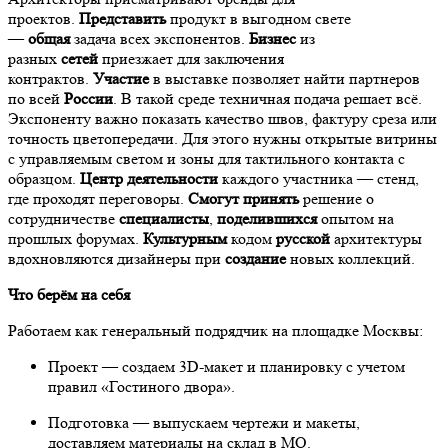
проектов.
Представить
продукт в выгодном свете
—
общая
задача всех экспонентов.
Бизнес
из
разных
сетей
приезжает для заключения
контрактов.
Участие
в выставке позволяет найти партнеров
по всей
России
. В такой среде техничная подача решает всё.
Экспоненту важно показать качество швов, фактуру среза или
точность цветопередачи. Для этого нужны открытые витрины
с управляемым светом и зоны для тактильного контакта с
образцом.
Центр
деятельности
каждого участника — стенд,
где проходят переговоры.
Смогут
принять
решение о
сотрудничестве
специалисты
,
поделившихся
опытом на
прошлых форумах.
Культурным
кодом
русской
архитектуры
вдохновляются дизайнеры при
создание
новых коллекций.
Что берём на себя
Работаем как генеральный подрядчик на площадке Москвы:
Проект — создаем 3D-макет и планировку с учетом
правил «Гостиного двора».
Подготовка — выпускаем чертежи и макеты,
доставляем материалы на склад в МО.