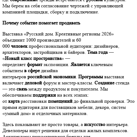
Мы берем на себя согласование чертежей с управляющей
компанией площадки, сборку и подключение.
Почему событие помогает продавать
Выставка «Русский дом. Креативные регионы 2026»
объединит 1000 производителей и 60
000
человек
профессиональной аудитории: дизайнеров,
архитекторов, застройщиков и байеров.
Тема
года
—
«
Новый
класс
пространства
» —
определяет
формат
экспозиции.
Является
ключевым
событием
в
сфере
дизайна
интерьеров
российской
экономики
.
Программы
выставки
включают
деловой
форум и мастер-классы.
Создание
стенда
— это
связь
между продуктом и покупателем. Мы
обеспечиваем
поддержки
на всех этапах:
от
карта
расстановки
помещений
до финальной проверки. Это
прямая аудитория для поставщиков мебели, декора, систем
«умный дом» и отделочных материалов.
Здесь показывают не просто товары, а
искусство
интерьера.
Девелоперы ищут решения для отделки жилых комплексов.
Архитекторы присматривают бренды для