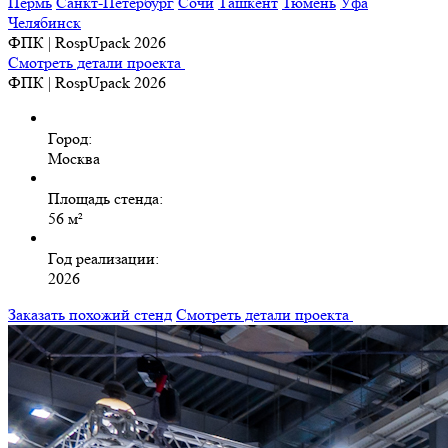
Пермь
Санкт-Петербург
Сочи
Ташкент
Тюмень
Уфа
Челябинск
ФПК | RospUpack 2026
Смотреть детали проекта
ФПК | RospUpack 2026
Город:
Москва
Площадь стенда:
56 м²
Год реализации:
2026
Заказать похожий стенд
Смотреть детали проекта