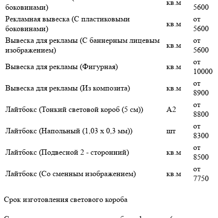
кв.м
боковинами)
5600
Рекламная вывеска (С пластиковыми
от
кв.м
боковинами)
5600
Вывеска для рекламы (С баннерным лицевым
от
кв.м
изображением)
5600
от
Вывеска для рекламы (Фигурная)
кв.м
10000
от
Вывеска для рекламы (Из композита)
кв.м
8900
от
Лайтбокс (Тонкий световой короб (5 см))
А2
8800
от
Лайтбокс (Напольный (1,03 х 0,3 мм))
шт
8300
от
Лайтбокс (Подвесной 2 - сторонний)
кв.м
8500
от
Лайтбокс (Со сменным изображением)
кв.м
7750
Срок изготовления светового короба