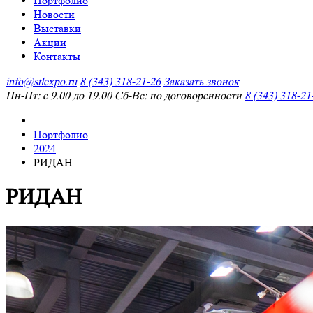
Портфолио
Новости
Выставки
Акции
Контакты
info@stlexpo.ru
8 (343) 318-21-26
Заказать звонок
Пн-Пт: с 9.00 до 19.00 Сб-Вс: по договоренности
8 (343) 318-21
Портфолио
2024
РИДАН
РИДАН