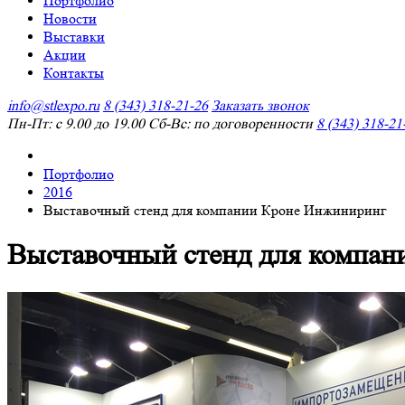
Портфолио
Новости
Выставки
Акции
Контакты
info@stlexpo.ru
8 (343) 318-21-26
Заказать звонок
Пн-Пт: с 9.00 до 19.00 Сб-Вс: по договоренности
8 (343) 318-21
Портфолио
2016
Выставочный стенд для компании Кроне Инжиниринг
Выставочный стенд для компа